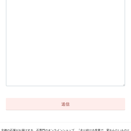
京都の石屋がお届けする、石専門のオンラインショップ。『走り続ける世界で、変わらないものと