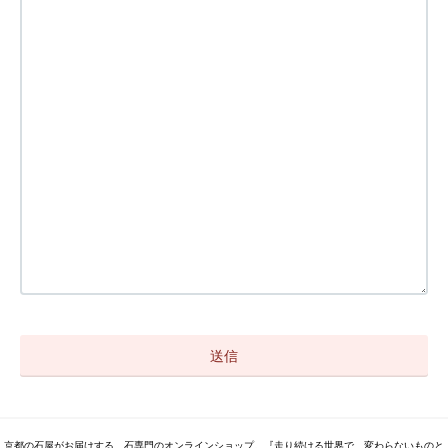
京都の石屋がお届けする、石専門のオンラインショップ。『走り続ける世界で、変わらないものと