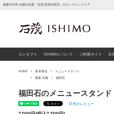
創業300年 京都の石屋「石茂 芳村石材店」のオンラインストア
石仏
国産 石種
コンセプト
灯篭
外国産 
ISHI
インテリア雑貨
オーダーメイドのご対応について
食卓用
ご利用
コンセプト
ISHIMOについて
ご利用ガイド
石
HOME
食卓用品
メニュースタンド
国産 石種
福田石
福田石のメニュースタンド
0
件のレビュー
7,000円(税込7,700円)