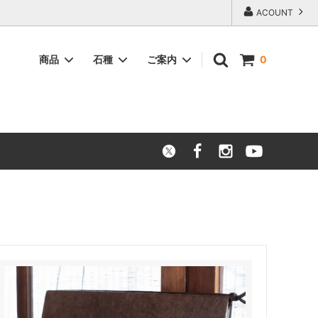
ACOUNT
商品
石種
ご案内
0
供養
灯篭について
店舗アクセス