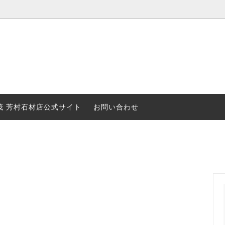
石種
MOについて
厄除・縁起物
石種の紹介
品
ガイド
花器
Shopping Form Overseas
茂 芳村石材店公式サイト
お問い合わせ