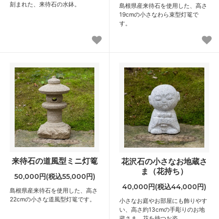
刻まれた、来待石の水鉢。
島根県産来待石を使用した、高さ
19cmの小さなわら束型灯篭で
す。
来待石の道風型ミニ灯篭
花沢石の小さなお地蔵さ
ま（花持ち）
50,000円(税込55,000円)
40,000円(税込44,000円)
島根県産来待石を使用した、高さ
22cmの小さな道風型灯篭です。
小さなお庭やお部屋にも飾りやす
い、高さ約13cmの手彫りのお地
蔵さま。花を持つお姿。