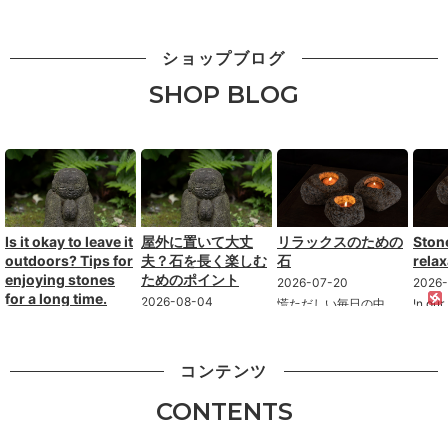
ショップブログ
SHOP BLOG
Is it okay to leave it
屋外に置いて大丈
リラックスのための
Ston
outdoors? Tips for
夫？石を長く楽しむ
石
relax
enjoying stones
ためのポイント
2026-07-20
2026
for a long time.
2026-08-04
慌ただしい毎日の中
In our
で、ほっと一息つける
moment
2026-08-04
「石造品って外に置い
時間はとても大切で
incred
ても大丈夫ですか？」
“Is it okay to place
す。 お気に入りの香り
Why n
お客様からよくいただ
stone products
ややさしい灯りを楽し
stones 
コンテンツ
くご質問のひとつで
outdoors?” This is one
む時間に、石を取り入
す。 結論から言うと、
of the questions we
れてみませんか。 石に
自然石は屋内・屋外ど
CONTENTS
frequently receive f...
は自然が長い年月をか
ちらでもお使いいただ
けて育んだ豊かな表情
けます。 石はもともと
があり、空間にやす...