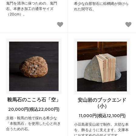
鬼門を清浄に保つための、鬼門
希少な白那智石に棕櫚縄が掛けら
石。本磨き加工の通常サイズ
れた関守石。
（20cm）。
鞍馬石のこころ石「空」
安山岩のブックエンド
（小）
20,000円(税込22,000円)
11,000円(税込12,100円)
京都・鞍馬の地で採れる希少な
「本鞍馬石」を使用した心と向き
小豆島産安山岩で制作。大切な本
合うための石。
を、飾るように支えます。文庫本
におすすめの小サイズです。