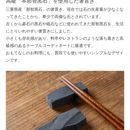
高級「本那智黒石」を使用した箸置き
三重県産「那智黒石」の箸置き。現在では石の生産量が少なくな
ってきたことから、希少で高価な石とされています。
古くから碁石の黒石や砥石などに使われてきた那智黒石を、生活
にとりいれやすい箸置きにしました。
小さくも存在感があり、料亭やレストランのような落ち着きと高
級感のあるテーブルコーディネートに最適です。
おもてなしのお料理にも、普段でも使いやすいシンプルなデザイ
ンです。