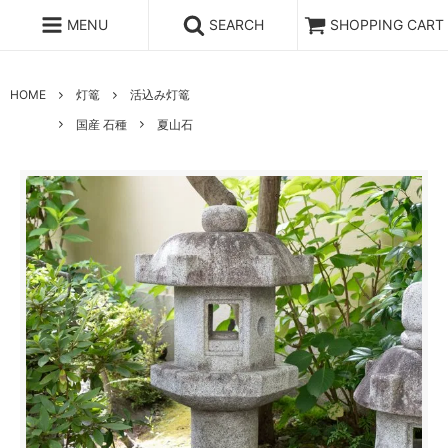
MENU
SEARCH
SHOPPING CART
HOME
灯篭
活込み灯篭
国産 石種
夏山石