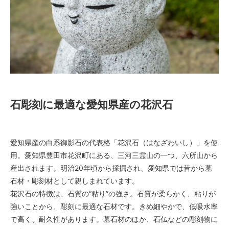
石彫刻に最適な愛知県産の花沢石
愛知県産の白系御影石の代表格「花沢石（はなざわいし）」を使
用。愛知県豊田市花沢町にある、三河三霊山の一つ、六所山から
産出されます。明治20年頃から採掘され、愛知県では昔から墓
石材・彫刻材として親しまれています。
花沢石の特徴は、石質の“粘り”の強さ。石質が柔らかく、粘りが
強いことから、彫刻に最適な石材です。きめ細やかで、低吸水率
で高く、耐久性があります。墓石材のほか、石仏などの彫刻物に