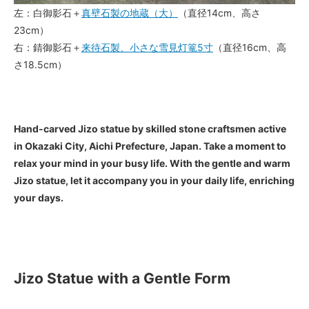
左：白御影石＋
真壁石製の地蔵（大）
（直径14cm、高さ
23cm）
右：錆御影石＋
来待石製、小さな雪見灯篭5寸
（直径16cm、高
さ18.5cm）
Hand-carved Jizo statue by skilled stone craftsmen active
in Okazaki City, Aichi Prefecture, Japan. Take a moment to
relax your mind in your busy life. With the gentle and warm
Jizo statue, let it accompany you in your daily life, enriching
your days.
Jizo Statue with a Gentle Form