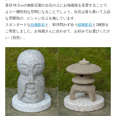
直径18.5㎝の御影石製の台石の上にお地蔵様を安置することで、
より一層特別な空間になることでしょう。台石は落ち着いて上品
な雰囲気の、ビシャン仕上を施しています。
スタンダードな
白御影石
と、和洋問わず合う
錆御影石
と2種類を
ご用意しました。お地蔵さんに合わせて、お好みでお選びくださ
い（別売）。