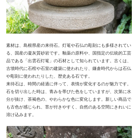
素材は、島根県産の来待石。灯篭や石仏の彫刻にも多様されてい
る、国産の凝灰質砂岩です。釉薬の原料や、国指定の伝統的工芸
品である「出雲石灯篭」の石材として知られています。古くは、
古墳時代に石棺や石室の建築に使われたり、鎌倉時代からは石仏
や彫刻に使われたりした、歴史ある石です。
来待石は、時間の経過に伴って、表情が変化するのが魅力です。
石を切り出した時は、青みを帯びた色をしていますが、次第に水
分が抜け、茶褐色の、やわらかな色に変化します。新しい商品で
も古色が感じられ、苔が付きやすく、自然のある空間にきれいに
溶け込みます。