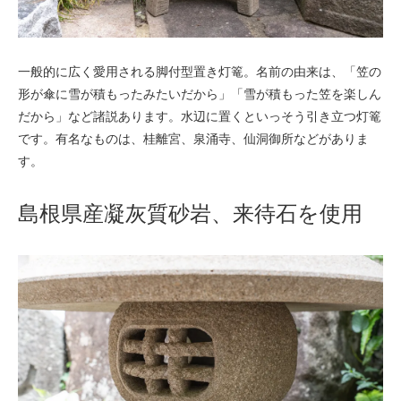
一般的に広く愛用される脚付型置き灯篭。名前の由来は、「笠の
形が傘に雪が積もったみたいだから」「雪が積もった笠を楽しん
だから」など諸説あります。水辺に置くといっそう引き立つ灯篭
です。有名なものは、桂離宮、泉涌寺、仙洞御所などがありま
す。
島根県産凝灰質砂岩、来待石を使用