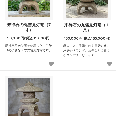
来待石の丸雪見灯篭（7
来待石の丸雪見灯篭（１
寸）
尺）
90,000円(税込99,000円)
150,000円(税込165,000円)
島根県産来待石を使用した、手作
職人による手彫りの丸雪見灯篭。
りの小さな７寸の雪見灯篭です。
お庭やベランダ、店先などに置け
るコンパクトなサイズ。