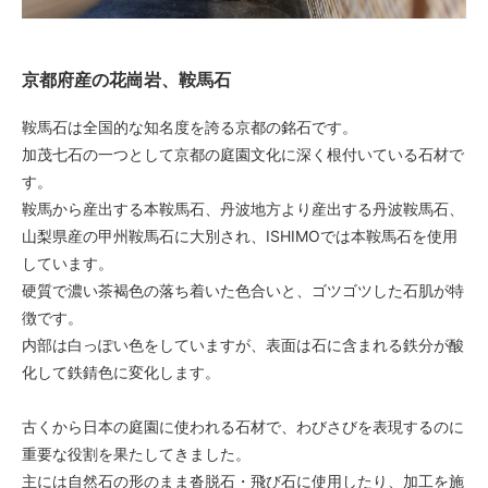
京都府産の花崗岩、鞍馬石
鞍馬石は全国的な知名度を誇る京都の銘石です。
加茂七石の一つとして京都の庭園文化に深く根付いている石材で
す。
鞍馬から産出する本鞍馬石、丹波地方より産出する丹波鞍馬石、
山梨県産の甲州鞍馬石に大別され、ISHIMOでは本鞍馬石を使用
しています。
硬質で濃い茶褐色の落ち着いた色合いと、ゴツゴツした石肌が特
徴です。
内部は白っぽい色をしていますが、表面は石に含まれる鉄分が酸
化して鉄錆色に変化します。
古くから日本の庭園に使われる石材で、わびさびを表現するのに
重要な役割を果たしてきました。
主には自然石の形のまま沓脱石・飛び石に使用したり、加工を施